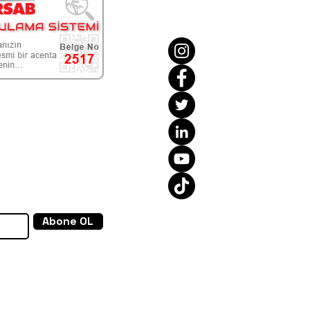
abone olarak yeni
 kampanyalardan
Abone OL
şulları kabul ediyorum
larını görüntüle