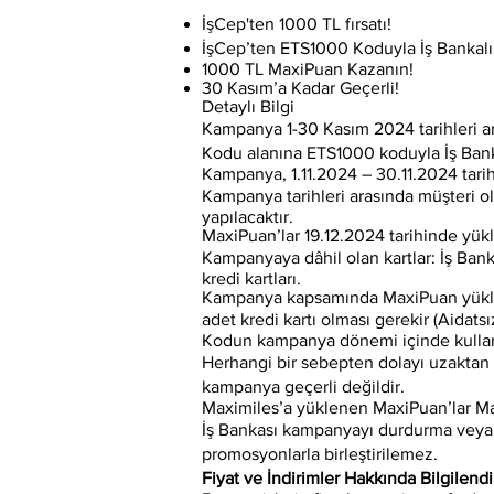
İşCep'ten 1000 TL fırsatı!
İşCep’ten ETS1000 Koduyla İş Bankalı
1000 TL MaxiPuan Kazanın!
30 Kasım’a Kadar Geçerli!
Detaylı Bilgi
Kampanya 1-30 Kasım 2024 tarihleri ar
Kodu alanına ETS1000 koduyla İş Bankası
Kampanya, 1.11.2024 – 30.11.2024 tarihl
Kampanya tarihleri arasında müşteri ol
yapılacaktır.
MaxiPuan’lar 19.12.2024 tarihinde yükl
Kampanyaya dâhil olan kartlar: İş Ban
kredi kartları.
Kampanya kapsamında MaxiPuan yükleneb
adet kredi kartı olması gerekir (Aidatsı
Kodun kampanya dönemi içinde kullanı
Herhangi bir sebepten dolayı uzakta
kampanya geçerli değildir.
Maximiles’a yüklenen MaxiPuan’lar Ma
İş Bankası kampanyayı durdurma veya 
promosyonlarla birleştirilemez.
Fiyat ve İndirimler Hakkında Bilgilend