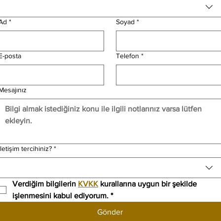
Ad
*
Soyad
*
E-posta
Telefon
*
Mesajınız
İletişim tercihiniz?
*
Verdiğim bilgilerin 
KVKK
 kurallarına uygun bir şekilde 
işlenmesini kabul ediyorum.
*
Gönder