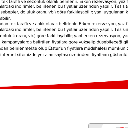
an tek taraflı ve sezonluk olarak belirlenir. Erken rezervasyon, yaz f
alardaki indirimler, belirlenen bu fiyatlar üzerinden yapılır. Tesis 
sebepler, doluluk oranı, vb.) göre farklılaşabilir; yani uygulana
bilir.
fından tek taraflı ve anlık olarak belirlenir. Erken rezervasyon, yaz f
alardaki indirimler, belirlenen bu fiyatlar üzerinden yapılır. Tesis
doluluk oranı, vb.) göre farklılaşabilir; yani erken rezervasyon, yaz
ibi kampanyalarda belirtilen fiyatlara göre yükselip düşebileceği gib
rafından belirlenmekte olup Etstur’un fiyatlara müdahalesi mümkün 
sin internet sitemizde yer alan sayfası üzerinden, fiyatların gösterild
Yoltur Hakkında