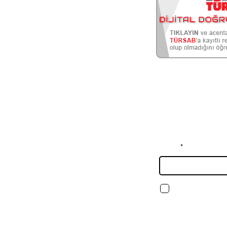
Sultan
Şirketimiz Murat
Turizm Tic.Ltd.Şti.-Yol-
Tur 1993 yılında
kurulmuş olup Turizm
Bakanlığı’dan tescilli
Yoltur Seyahat
Acentası ismiyle
Bizi Takip Edin
faaliyet
göstermektedir.
E-Posta listemize 
Acentamız TURSAB A
grubu Seyahat
turlardan, güncel
Acentesi olup aynı
haberdar olun.
zamanda Uluslararası
Hava Taşımacılığı Birliği
(IATA) üyesidir.
Email
Kurallar
Şartlar & Koşullar
Şartları ve ko
Kullanım koşul
Gizlilik Politikası