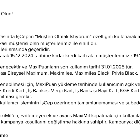
 Olun!
asında İşCep’in “Müşteri Olmak İstiyorum” özelliğini kullanarak
 müşterisi olan müşterilerimiz ile sınırlıdır.
eri arasında geçerlidir.
arak 15.12.2024 tarihine kadar kredi kartı alan müşterilerimize 
enecektir ve MaxiPuanların son kullanım tarihi 31.01.2025’tür.
kası Bireysel Maximum, Maximiles, Maximiles Black, Privia Black, 
ilmesi için, MaxiPuan yükleme tarihinde kullanıcının açık ve k
z Kredi Kartı, İş Bankası Vergi Kart, İş Bankası Bayi Kart, KGF Kart 
lması gerekir.
n kullanıcı işleminin İşCep üzerinden tamamlanamaması ve şub
xiMil’e çevrilemeyecek ve avans MaxiMil kapatmak için kullanı
kampanya koşullarını değiştirme hakkına sahiptir. Kampanya; di
irme