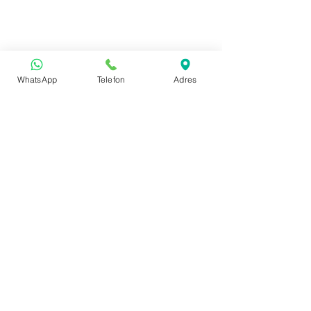
WhatsApp
Telefon
Adres
Adres
1. Anafartalar Mah. Mustafa Kemal Paşa
Cad. Sultan Mustafa Vakıf İşhanı No:42 K:1